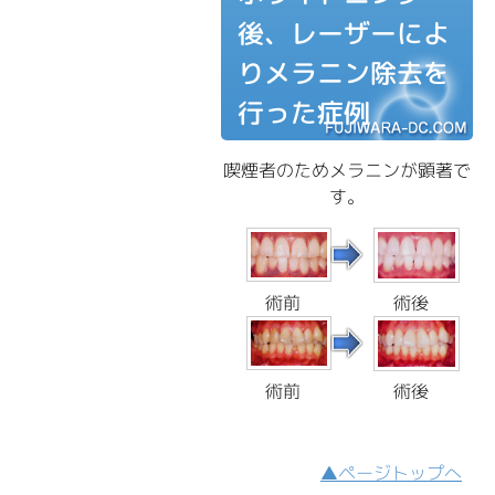
後、レーザーによ
りメラニン除去を
行った症例
喫煙者のためメラニンが顕著で
す。
術前
術後
術前
術後
▲ページトップへ