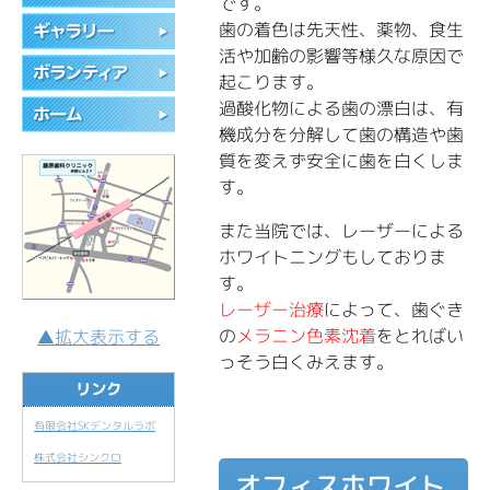
です。
歯の着色は先天性、薬物、食生
活や加齢の影響等様久な原因で
起こります。
過酸化物による歯の漂白は、有
機成分を分解して歯の構造や歯
質を変えず安全に歯を白くしま
す。
また当院では、レーザーによる
ホワイトニングもしておりま
す。
レーザー治療
によって、歯ぐき
の
メラニン色素沈着
をとればい
▲拡大表示する
っそう白くみえます。
リンク
有限会社SKデンタルラボ
株式会社シンクロ
オフィスホワイト